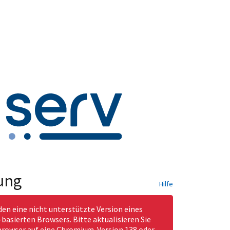
ung
Hilfe
den eine nicht unterstützte Version eines
asierten Browsers. Bitte aktualisieren Sie
rowser auf eine Chromium-Version 138 oder